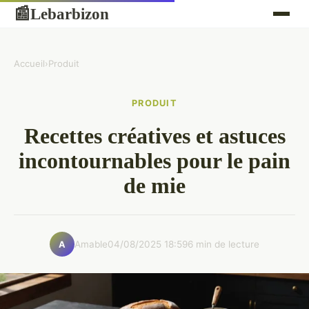
Lebarbizon
📰
Accueil
›
Produit
PRODUIT
Recettes créatives et astuces
incontournables pour le pain
de mie
Amable
04/08/2025 18:59
6 min de lecture
A