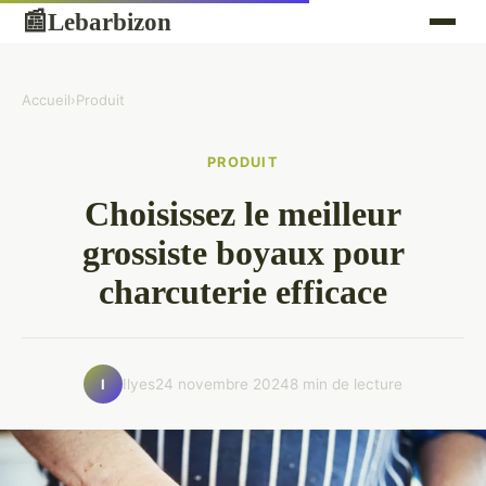
Lebarbizon
📰
Accueil
›
Produit
PRODUIT
Choisissez le meilleur
grossiste boyaux pour
charcuterie efficace
Ilyes
24 novembre 2024
8 min de lecture
I