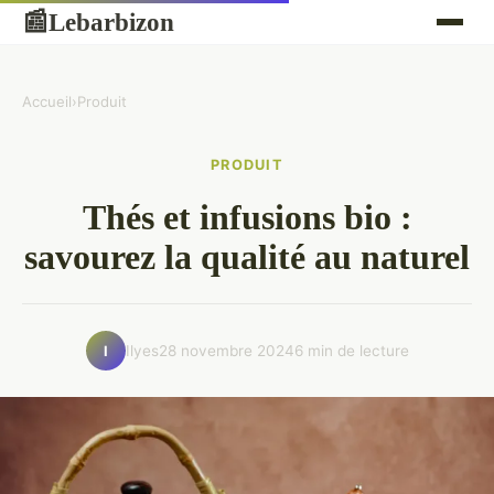
Lebarbizon
📰
Accueil
›
Produit
PRODUIT
Thés et infusions bio :
savourez la qualité au naturel
Ilyes
28 novembre 2024
6 min de lecture
I