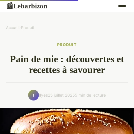
Lebarbizon
📰
Accueil
›
Produit
PRODUIT
Pain de mie : découvertes et
recettes à savourer
Ilyes
25 juillet 2025
5 min de lecture
I