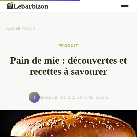
Lebarbizon
📰
Accueil
›
Produit
PRODUIT
Pain de mie : découvertes et
recettes à savourer
Ilyes
25 juillet 2025
5 min de lecture
I