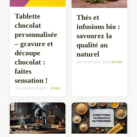
Tablette
Thés et
chocolat
infusions bio :
personnalisée
savourez la
– gravure et
qualité au
découpe
naturel
chocolat :
28 novembre 2024
6 min
faites
sensation !
31 octobre 2024
4 min