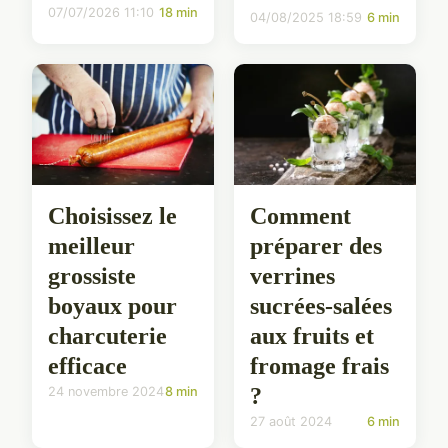
07/07/2026 11:10
18 min
04/08/2025 18:59
6 min
Choisissez le
Comment
meilleur
préparer des
grossiste
verrines
boyaux pour
sucrées-salées
charcuterie
aux fruits et
efficace
fromage frais
?
24 novembre 2024
8 min
27 août 2024
6 min