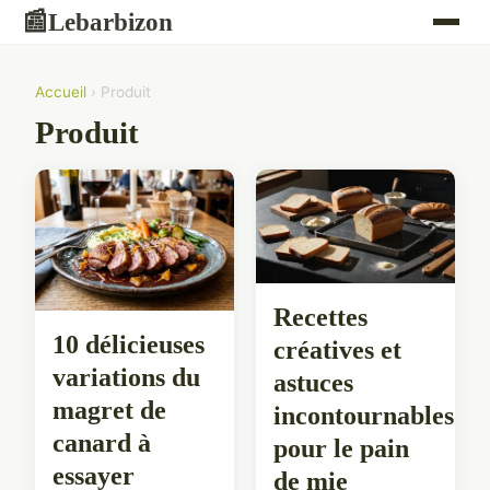
Lebarbizon
📰
Accueil
› Produit
Produit
Recettes
10 délicieuses
créatives et
variations du
astuces
magret de
incontournables
canard à
pour le pain
essayer
de mie