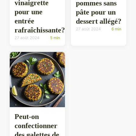
vinaigrette
pommes sans
pour une
pâte pour un
entrée
dessert allégé?
rafraîchissante?
27 août 2024
6 min
27 août 2024
5 min
Peut-on
confectionner
des galettes de