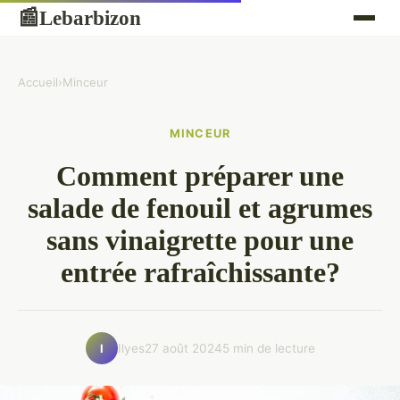
Lebarbizon
📰
Accueil
›
Minceur
MINCEUR
Comment préparer une
salade de fenouil et agrumes
sans vinaigrette pour une
entrée rafraîchissante?
Ilyes
27 août 2024
5 min de lecture
I