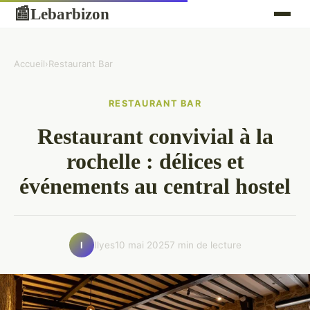
Lebarbizon
📰
Accueil
›
Restaurant Bar
RESTAURANT BAR
Restaurant convivial à la
rochelle : délices et
événements au central hostel
Ilyes
10 mai 2025
7 min de lecture
I