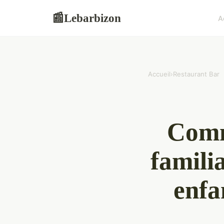
Lebarbizon
📰
A
Accueil
›
Restaurant Bar
Comm
familia
enfa