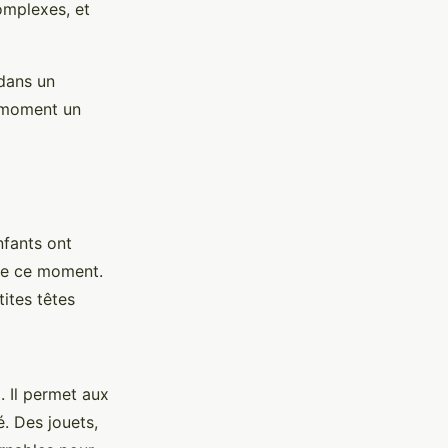
omplexes, et
 dans un
e moment un
nfants ont
 de ce moment.
tites têtes
. Il permet aux
. Des jouets,