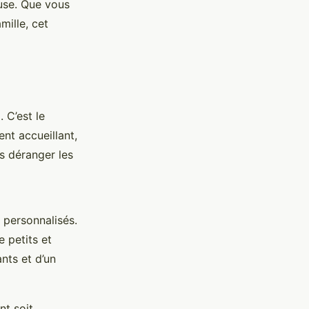
euse. Que vous
ille, cet
. C’est le
nt accueillant,
s déranger les
t personnalisés.
e petits et
nts et d’un
nt soit