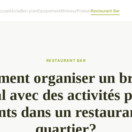
ccueil
Actu
Bon plan
Equipement
Minceur
Produit
Restaurant Bar
RESTAURANT BAR
ent organiser un b
l avec des activités 
nts dans un restaura
quartier?