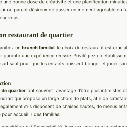
e une bonne dose de créativité et une planification minuti
eur ou parent désireux de passer un moment agréable en fam
pour vous.
bon restaurant de quartier
anifiez un
brunch familial
, le choix du restaurant est crucial
 garantir une expérience réussie. Privilégiez un établisseme
suffisant pour que les enfants puissent bouger et jouer san
.
ection
 de quartier
ont souvent l’avantage d’être plus intimistes e
droit qui propose un large choix de plats, afin de satisfair
 également s’ils disposent de chaises hautes, de menus enfa
pour accueillir des familles.
 considérer est l’accessibilité. Assurez-vous que le restaura