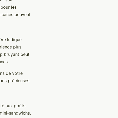
 pour les
ficaces peuvent
ère ludique
rience plus
op bruyant peut
unes.
ons de votre
ions précieuses
pté aux goûts
 mini-sandwichs,