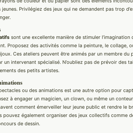
 crayons de couleur et du papier sont des éléments inconto
 jeunes. Privilégiez des jeux qui ne demandent pas trop d’e
anger.
s
atifs
sont une excellente manière de stimuler l’imagination 
ant. Proposez des activités comme la peinture, le collage, o
bijoux. Ces ateliers peuvent être animés par un membre du 
r un intervenant spécialisé. N’oubliez pas de prévoir des ta
ements des petits artistes.
animations
ectacles ou des animations est une autre option pour capti
nsez à engager un magicien, un clown, ou même un conteur 
savent comment émerveiller leur jeune public et rendre le b
us pouvez également organiser des jeux collectifs comme d
oncours de dessin.