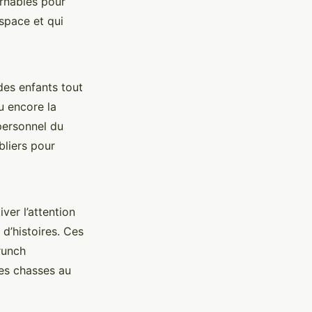
urnables pour
space et qui
des enfants tout
u encore la
personnel du
bliers pour
ver l’attention
d’histoires. Ces
runch
es chasses au