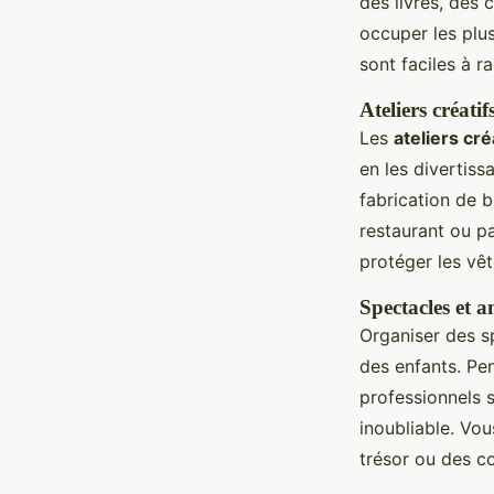
des livres, des
occuper les plus
sont faciles à r
Ateliers créatif
Les
ateliers cré
en les divertiss
fabrication de 
restaurant ou pa
protéger les vêt
Spectacles et 
Organiser des sp
des enfants. Pe
professionnels 
inoubliable. Vo
trésor ou des c