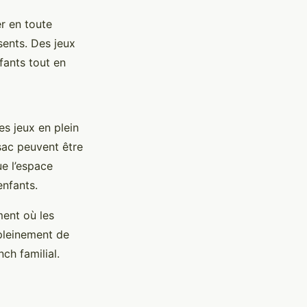
er en toute
sents. Des jeux
fants tout en
es jeux en plein
sac peuvent être
e l’espace
enfants.
ment où les
 pleinement de
ch familial.