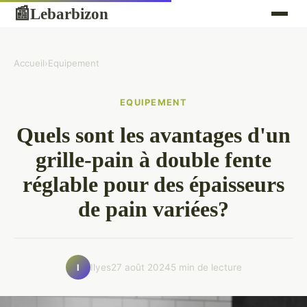
Lebarbizon
📰
Accueil
›
Equipement
EQUIPEMENT
Quels sont les avantages d'un
grille-pain à double fente
réglable pour des épaisseurs
de pain variées?
Ilyes
27 août 2024
5 min de lecture
I