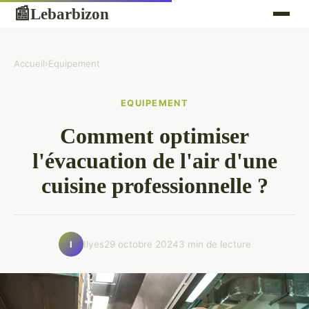
Lebarbizon
📰
Accueil
›
Equipement
EQUIPEMENT
Comment optimiser
l'évacuation de l'air d'une
cuisine professionnelle ?
Ilyes
29 octobre 2024
3 min de lecture
I