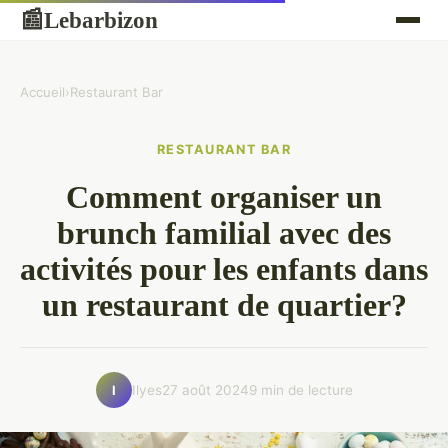
Lebarbizon
📰
Accueil
›
Restaurant Bar
RESTAURANT BAR
Comment organiser un
brunch familial avec des
activités pour les enfants dans
un restaurant de quartier?
Ilyes
27 août 2024
9 min de lecture
I