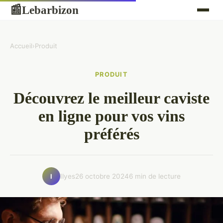
Lebarbizon
📰
Accueil
›
Produit
PRODUIT
Découvrez le meilleur caviste
en ligne pour vos vins
préférés
Ilyes
26 octobre 2024
6 min de lecture
I